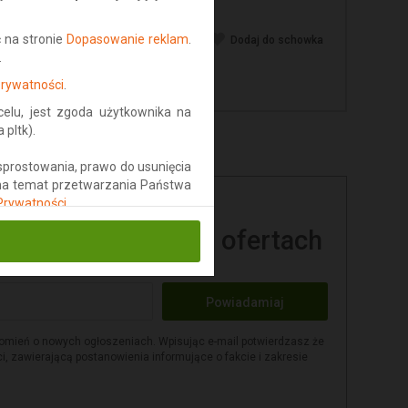
 na stronie
Dopasowanie reklam
.
Dodaj do schowka
.
Prywatności
.
lu, jest zgoda użytkownika na
pltk).
sprostowania, prawo do usunięcia
 na temat przetwarzania Państwa
 Prywatności
.
owych podobnych ofertach
Powiadamiaj
omień o nowych ogłoszeniach. Wpisując e-mail potwierdzasz że
i, zawierającą postanowienia informujące o fakcie i zakresie