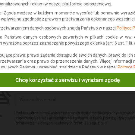
biurowe, drzwi...Oklejanie Folkos
sonalizowanych reklam w naszej platformie ogłoszeniowej.
Usługi
› Sprzedam
ne. Zgodę możesz w każdym momencie wycofać lub ponownie wyrazić
ie wpływa na zgodność z prawem przetwarzania dokonanego wcześniej
Lokalizacja: Siedlce
 przetwarzaniem danych osobowych znajdą Państwo w naszej
Polityce 
Dodano: 2026-08-02 16:52:40
a Państwa danych osobowych zawartych w plikach cookie w ww. ce
yrażona poprzez zaznaczanie powyższego okienka (art. 6 ust. 1 lit. a 
ujące prawa: prawo żądania dostępu do swoich danych, prawo do ich 
przetwarzania oraz prawo do przenoszenia danych. Więcej informacji
ugujących Państwu uprawnień, znajdziecie Państwo w naszej
Polityce
Powiadomimy Cię na e-mail o
n
Chcę korzystać z serwisu i wyrażam zgodę
Podany adres e-mail wykorzystamy do dostarczenia wybranych powiad
zapoznałeś/aś się i akceptujesz Regulamin, a także Politykę Prywatnośc
przetwarzania danych osobowych przez ITLU sp. z o. o..