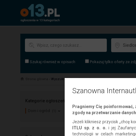
Szukaj również w opisach
Pokazuj tylko oferty ze zd
Strona główna
›
Wyszukiwanie ogłoszenia
Szanowna Internaut
Ogłoszenia
Si
Kategorie ogłoszeń
Pragniemy Cię poinformować, ż
Dom i ogród
(1)
zgody na przetwarzanie danych 
Jeżeli klikniesz przycisk „chcę
ITLU sp. z o. o.
i jej Zaufany
technologii w celach marketin