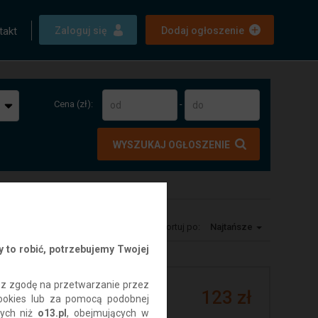
takt
Zaloguj się
Dodaj ogłoszenie
Cena (zł):
-
WYSZUKAJ OGŁOSZENIE
Sortuj po:
Najtańsze
 to robić, potrzebujemy Twojej
isz zgodę na przetwarzanie przez
ienne
123 zł
ookies lub za pomocą podobnej
szklenia
nych niż
o13.pl
, obejmujących w