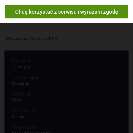
Tel.
+48 604-411-021
Chcę korzystać z serwisu i wyrażam zgodę
+48 602-179-238
+48 (33) 82-34-696
Wystawiamy Faktury VAT !!
Kategoria:
Turystyka
Typ transakcji:
Wynajmę
Oferta od:
Firmy
Miejscowość:
Mielno
Województwo: