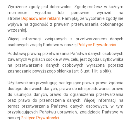
Mielno-Holiday*401
w nowoczesnym, prestiżowym
Wyrażenie zgody jest dobrowolne. Zgodę możesz w każdym
resorcie
Mielno-Holiday-Apartments.
momencie wycofać lub ponownie wyrazić na
stronie
Dopasowanie reklam
. Pamiętaj, że wycofanie zgody nie
Apartament*401
ma 33 m2. Usytuowany jest na czwartym
wpływa na zgodność z prawem przetwarzania dokonanego
piętrze, siedmiopiętrowego kompleksu z windą, widokowym lobby,
wcześniej.
basenem, saunami, strefą cardio, salą zabaw dla dzieci,
Więcej informacji związanych z przetwarzaniem danych
restauracją, kawiarnią, drink barem, recepcją, oraz miejscem
osobowych znajdą Państwo w naszej
Polityce Prywatności
.
parkingowym.
Podstawą prawną przetwarzania Państwa danych osobowych
Jako jedyni
posiadamy apartament z oddzielną zamykaną
zawartych w plikach cookie w ww. celu, jest zgoda użytkownika
sypialnią, a także salon z rozkładanym narożnikiem dla dwóch
na przetwarzanie danych osobowych wyrażona poprzez
osób, aneksem kuchennym, łazienką, przedpokojem i
zaznaczanie powyższego okienka (art. 6 ust. 1 lit. a pltk).
przestronnym balkonem z urzekającym widokiem na Jezioro
Jamno.
Użytkownikom przysługują następujące prawa: prawo żądania
dostępu do swoich danych, prawo do ich sprostowania, prawo
Apartament*401
przygotowany został dla 4-ech osób. Cena
do usunięcia danych, prawo do ograniczenia przetwarzania
dotyczy pobytu jednej osoby, przy pełnym zakwaterowaniu.
oraz prawo do przenoszenia danych. Więcej informacji na
temat przetwarzania Państwa danych osobowych, w tym
przysługujących Państwu uprawnień, znajdziecie Państwo w
Więcej na:
https://www.mielno-holiday401.pl
naszej
Polityce Prywatności
.
lub na:
info@mielno-holiday401.pl