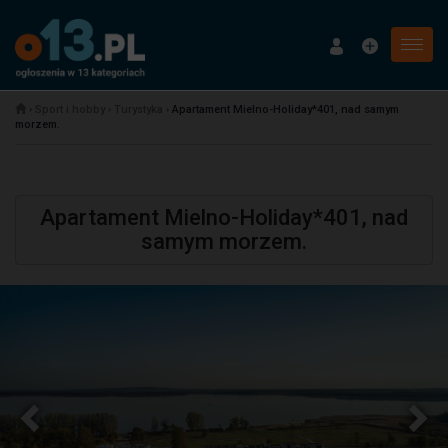
Menu
›
Sport i hobby
›
Turystyka
›
Apartament Mielno-Holiday*401, nad samym
morzem.
Apartament Mielno-Holiday*401, nad
samym morzem.
Poprzednia
N