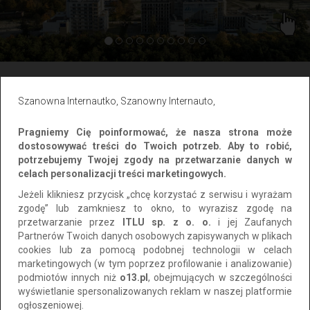
50 zł
Szanowna Internautko, Szanowny Internauto,
Cena:
do negocjacji
Pragniemy Cię poinformować, że nasza strona może
dostosowywać treści do Twoich potrzeb. Aby to robić,
Wyślij propozycję
potrzebujemy Twojej zgody na przetwarzanie danych w
celach personalizacji treści marketingowych.
Jeżeli klikniesz przycisk „chcę korzystać z serwisu i wyrażam
Szczegóły ogłoszenia
zgodę” lub zamkniesz to okno, to wyrazisz zgodę na
przetwarzanie przez
ITLU sp. z o. o.
i jej Zaufanych
Partnerów Twoich danych osobowych zapisywanych w plikach
cookies lub za pomocą podobnej technologii w celach
marketingowych (w tym poprzez profilowanie i analizowanie)
Zapraszamy do
Mielna-Unieścia
miejsca, które charakteryzuje
podmiotów innych niż
o13.pl
, obejmujących w szczególności
się ciszą spokojem i niepowtarzalnym pięknem natury. Do
wyświetlanie spersonalizowanych reklam w naszej platformie
Państwa dyspozycji oddajemy w pełni wyposażony we wszystko
ogłoszeniowej.
co niezbędne do udanego wypoczynku, całoroczny
Apartament