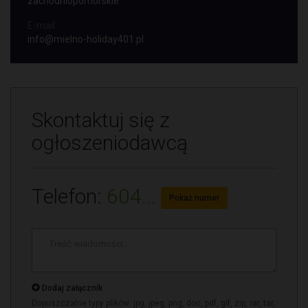
zachodniopomorskie
E-mail:
info@mielno-holiday401.pl
Skontaktuj się z
ogłoszeniodawcą
Telefon:
604...
Pokaż numer
Treść
wiadomości
*
Dodaj załącznik
Dopuszczalne typy plików: jpg, jpeg, png, doc, pdf, gif, zip, rar, tar,