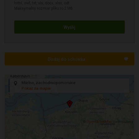
html, swf, txt, xls, docx, xlsx, odt
Maksymalny rozmiar pliku to 2 MB
Wyślij
Dodaj do schowka
+
Mielno, zachodniopomorskie
−
Pokaż na mapie
©
OpenStreetMap
contributors