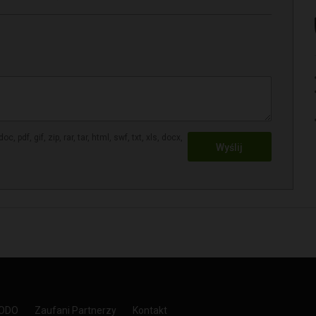
, pdf, gif, zip, rar, tar, html, swf, txt, xls, docx,
Wyślij
RODO
Zaufani Partnerzy
Kontakt