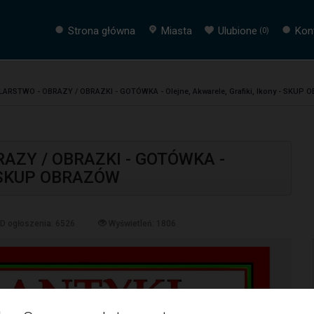
Strona główna
Miasta
Ulubione
Kon
(
0
)
ARSTWO - OBRAZY / OBRAZKI - GOTÓWKA - Olejne, Akwarele, Grafiki, Ikony - SKUP
AZY / OBRAZKI - GOTÓWKA -
y - SKUP OBRAZÓW
ID ogłoszenia: 6526
Wyświetleń: 1806