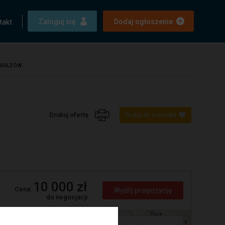
takt
Zaloguj się
Dodaj ogłoszenie
 OBRAZÓW
Drukuj ofertę
Dodaj do schowka
10 000 zł
Cena:
Wyślij propozycję
do negocjacji
+
Wrocław, dolnośląskie