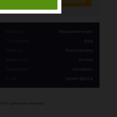
Pokaż numer
Tel:
603...
Kategoria:
Wyposażenie wnętrz
Typ transakcji:
Kupię
Oferta od:
Osoby prywatnej
Miejscowość:
Wrocław
Województwo:
dolnośląskie
E-mail:
tigrisek1@go2.pl
Poleć ogłoszenie znajomym: