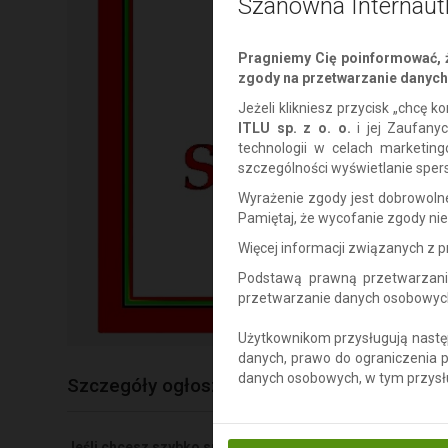
Szanowna Internaut
Pragniemy Cię poinformować, ż
zgody na przetwarzanie danych 
Jeżeli klikniesz przycisk „chcę
ITLU sp. z o. o.
i jej Zaufany
technologii w celach marketin
szczególności wyświetlanie sper
Wyrażenie zgody jest dobrowol
Pamiętaj, że wycofanie zgody n
Więcej informacji związanych z
Podstawą prawną przetwarzani
przetwarzanie danych osobowych w
Użytkownikom przysługują następ
danych, prawo do ograniczenia 
danych osobowych, w tym przysł
Szczegóły ogłoszenia
Jeśli chcesz szybko sprzedać stare Obrazy,Obrazki np. po