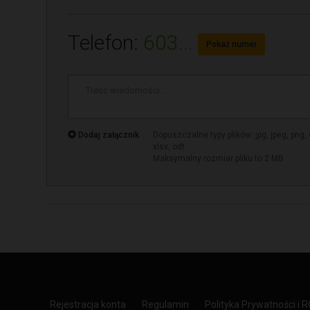
Telefon:
603...
Pokaż numer
Treść
wiadomości
*
Dodaj załącznik
Dopuszczalne typy plików: jpg, jpeg, png, doc
xlsx, odt
Maksymalny rozmiar pliku to 2 MB
Rejestracja konta
Regulamin
Polityka Prywatności i 