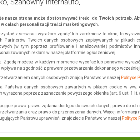
ko, Szanowny Internauto,
e nasza strona może dostosowywać treści do Twoich potrzeb. Aby
w celach personalizacji treści marketingowych.
 korzystać z serwisu i wyrażam zgodę” lub zamkniesz to okno, to wyraz
ch Partnerów Twoich danych osobowych zapisywanych w plikach c
gowych (w tym poprzez profilowanie i analizowanie) podmiotów in
sonalizowanych reklam w naszej platformie ogłoszeniowej.
ne. Zgodę możesz w każdym momencie wycofać lub ponownie wyrazić
ie wpływa na zgodność z prawem przetwarzania dokonanego wcześniej
 przetwarzaniem danych osobowych znajdą Państwo w naszej
Polityce 
a Państwa danych osobowych zawartych w plikach cookie w ww. ce
yrażona poprzez zaznaczanie powyższego okienka (art. 6 ust. 1 lit. a 
ujące prawa: prawo żądania dostępu do swoich danych, prawo do ich 
przetwarzania oraz prawo do przenoszenia danych. Więcej informacji
ugujących Państwu uprawnień, znajdziecie Państwo w naszej
Polityce
 likwidacji kolekcji, może po dziadkach, ze strychu,