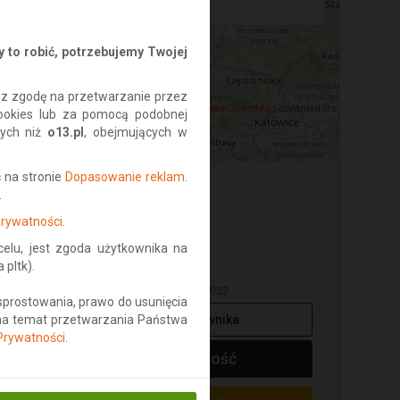
−
Pokaż na mapie
 to robić, potrzebujemy Twojej
isz zgodę na przetwarzanie przez
©
OpenStreetMap
contributors
ookies lub za pomocą podobnej
nych niż
o13.pl
, obejmujących w
 na stronie
Dopasowanie reklam
.
.
Prywatności
.
Antyki
lu, jest zgoda użytkownika na
pltk).
● offline
W serwisie od: luty 2022
sprostowania, prawo do usunięcia
Ogłoszenia użytkownika
 na temat przetwarzania Państwa
 Prywatności
.
Napisz wiadomość