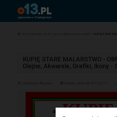
Strona główna
›
Dom i ogród
›
Wyposażenie wnętrz
›
KUPIĘ STARE MAL
KUPIĘ STARE MALARSTWO - OBR
Olejne, Akwarele, Grafiki, Ikon
Lokalizacja: Wrocław
Dodano: 2026-08-03 13:02:17