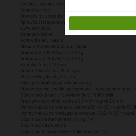
poduszki, zasłony czy obrusy. Ponadto jest to rodzaj tkaniny
Cena 46 zł/mb
Prowadzimy sprzedaż wysyłkową
Sprawdź ofertę cenową na stronie naszego sklepu internet
www. kalinda.pl
Dane techniczne:
Rodzaj tkaniny: żakard
Skład: 65% bawełna, 35% poliester
Gramatura: 439-485 g/m2 ± 10 g
Gramatura: 614-679 g/mb ± 10 g
Szerokość: min 140 cm
Raport: 35cm szer x 73cm wys
Wzór: rośliny, kwiaty, strelicja
Kolor: pomarańczowy, zielony, czarny
Przeznaczenie: meble tapicerowane – kanapy, sofy fotele, k
Odporność na tarcie Test Martindale: 16000 cykli
Przesuwalność nitek: osnowa 2.6 mm / wątek 2.6 mm
Wytrzymałość na rozdarcie: osnowa 89.4 N (A) / wątek: 86.3
Wytrzymałość na rozciąganie: osnowa: 1362.4 N (A) / wątek 
Odporność na mechacenie i pilling: 3-4
Odporność na światło: 5
Odporność koloru na wycieranie na sucho: 4-5