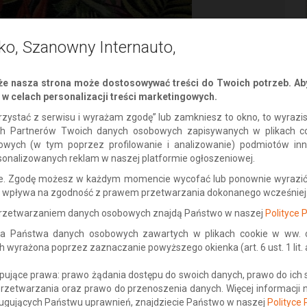
ko, Szanowny Internauto,
e nasza strona może dostosowywać treści do Twoich potrzeb. Aby
w celach personalizacji treści marketingowych.
 korzystać z serwisu i wyrażam zgodę” lub zamkniesz to okno, to wyraz
ch Partnerów Twoich danych osobowych zapisywanych w plikach c
gowych (w tym poprzez profilowanie i analizowanie) podmiotów in
sonalizowanych reklam w naszej platformie ogłoszeniowej.
ne. Zgodę możesz w każdym momencie wycofać lub ponownie wyrazić
ie wpływa na zgodność z prawem przetwarzania dokonanego wcześniej
 przetwarzaniem danych osobowych znajdą Państwo w naszej
Polityce 
a Państwa danych osobowych zawartych w plikach cookie w ww. ce
yrażona poprzez zaznaczanie powyższego okienka (art. 6 ust. 1 lit. a 
ujące prawa: prawo żądania dostępu do swoich danych, prawo do ich 
 retro w ciepłej tonacji na czarnym tle. Materiał obiciowy
przetwarzania oraz prawo do przenoszenia danych. Więcej informacji
doskonale sprawdza się jako tkanina meblowa i dekoracyjna na
ugujących Państwu uprawnień, znajdziecie Państwo w naszej
Polityce