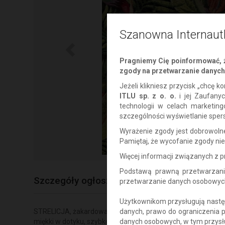
Szanowna Internaut
Pragniemy Cię poinformować, ż
zgody na przetwarzanie danych 
Jeżeli klikniesz przycisk „chcę
ITLU sp. z o. o.
i jej Zaufany
technologii w celach marketin
szczególności wyświetlanie sper
Wyrażenie zgody jest dobrowol
Pamiętaj, że wycofanie zgody n
Więcej informacji związanych z
Podstawą prawną przetwarzani
Szczegóły ogłoszenia
przetwarzanie danych osobowych w
Użytkownikom przysługują następ
STRELICJA, żakardowa tkanina tapicerska z kwiatowym wzorem
danych, prawo do ograniczenia 
miękki w dotyku, szybko schnący, o ekstremalnej trwałości 
danych osobowych, w tym przysł