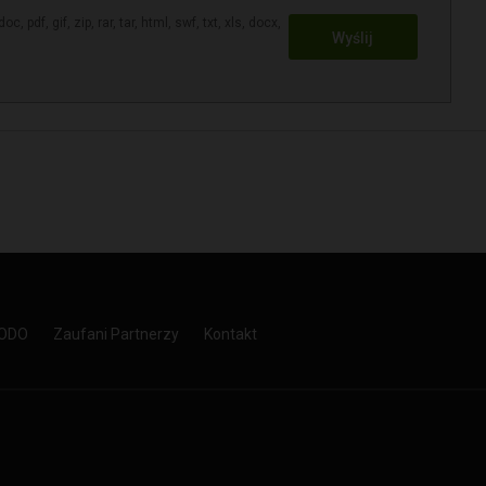
, pdf, gif, zip, rar, tar, html, swf, txt, xls, docx,
Wyślij
RODO
Zaufani Partnerzy
Kontakt