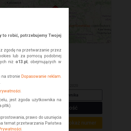
©
OpenStreetMap
contributors
 to robić, potrzebujemy Twojej
isz zgodę na przetwarzanie przez
ookies lub za pomocą podobnej
nych niż
o13.pl
, obejmujących w
Kalinda
 na stronie
Dopasowanie reklam
.
● offline
.
W serwisie od: sierpień 2020
Prywatności
.
Ogłoszenia użytkownika
lu, jest zgoda użytkownika na
pltk).
Napisz wiadomość
sprostowania, prawo do usunięcia
Pokaż numer
Tel:
604...
 na temat przetwarzania Państwa
 Prywatności
.