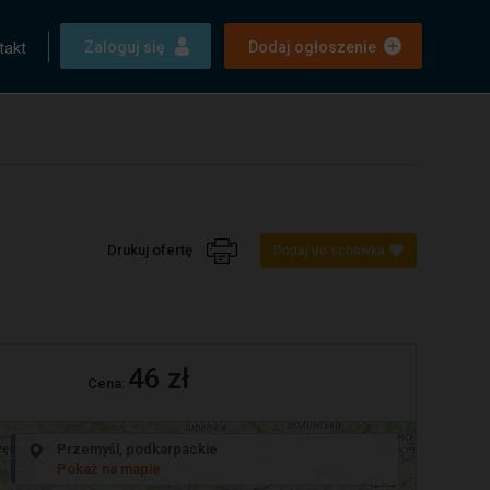
takt
Zaloguj się
Dodaj ogłoszenie
Drukuj ofertę
Dodaj do schowka
46 zł
Cena:
+
Przemyśl, podkarpackie
−
Pokaż na mapie