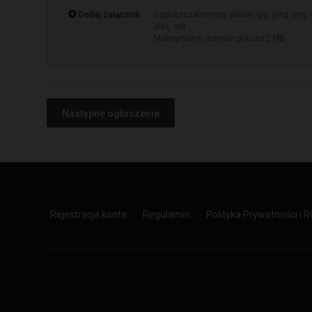
Dodaj załącznik
Dopuszczalne typy plików: jpg, jpeg, png, doc
xlsx, odt
Maksymalny rozmiar pliku to 2 MB
Następne ogłoszenie
Rejestracja konta
Regulamin
Polityka Prywatności i 