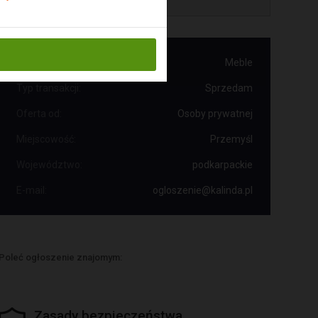
Kategoria:
Meble
Typ transakcji:
Sprzedam
Oferta od:
Osoby prywatnej
Miejscowość:
Przemyśl
Województwo:
podkarpackie
E-mail:
ogloszenie@kalinda.pl
Poleć ogłoszenie znajomym:
Zasady bezpieczeństwa