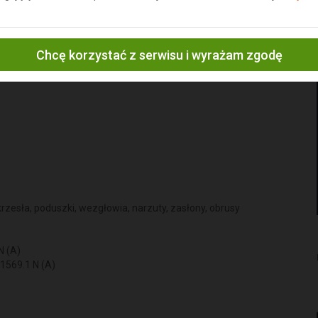
 nadający się do wykonania dodatków, takich jak torby czy plecaki.
owego:
Chcę korzystać z serwisu i wyrażam zgodę
rzesła, poduszki, wezgłowia, narzuty, zasłony, obrusy
N (A)
1569.1 N (A)