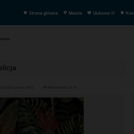
Strona główna
Miasta
Ulubione
Kon
(
0
)
relicja
elicja
ID ogłoszenia: 4992
Wyświetleń: 2076
Następna