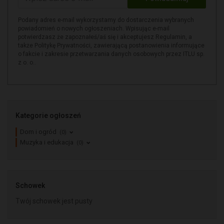
dostępu do swoich danych, prawo do ich sprostowania, prawo
do usunięcia danych, prawo do ograniczenia przetwarzania
Podany adres e-mail wykorzystamy do dostarczenia wybranych
oraz prawo do przenoszenia danych. Więcej informacji na
powiadomień o nowych ogłoszeniach. Wpisując e-mail
temat przetwarzania Państwa danych osobowych, w tym
potwierdzasz że zapoznałeś/aś się i akceptujesz Regulamin, a
także Politykę Prywatności, zawierającą postanowienia informujące
przysługujących Państwu uprawnień, znajdziecie Państwo w
o fakcie i zakresie przetwarzania danych osobowych przez ITLU sp.
naszej
Polityce Prywatności
.
z o. o..
Kategorie ogłoszeń
Dom i ogród
(0)
Muzyka i edukacja
(0)
Schowek
Twój schowek jest pusty