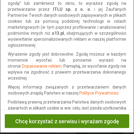
Ogłoszenia
Leżajsk
zgodę” lub zamkniesz to okno, to wyrazisz zgodę na
przetwarzanie przez
ITLU sp. z o. o.
i jej Zaufanych
Wszystkie
Prywatne
Firmowe
Partnerów Twoich danych osobowych zapisywanych w plikach
cookies lub za pomocą podobnej technologii w celach
marketingowych (w tym poprzez profilowanie i analizowanie)
Sortuj po:
Najnowsze
podmiotów innych niż
o13.pl
, obejmujących w szczególności
wyświetlanie spersonalizowanych reklam w naszej platformie
ogłoszeniowej.
Żadne z ogłoszeń nie pasuje do wymaganych kryteriów.
Wyrażenie zgody jest dobrowolne. Zgodę możesz w każdym
momencie wycofać lub ponownie wyrazić na
stronie
Dopasowanie reklam
. Pamiętaj, że wycofanie zgody nie
wpływa na zgodność z prawem przetwarzania dokonanego
wcześniej.
Więcej informacji związanych z przetwarzaniem danych
osobowych znajdą Państwo w naszej
Polityce Prywatności
.
Powiadomimy Cię na e-mail
Podstawą prawną przetwarzania Państwa danych osobowych
o
nowych podobnych
zawartych w plikach cookie w ww. celu, jest zgoda użytkownika
ofertach
na przetwarzanie danych osobowych wyrażona poprzez
zaznaczanie powyższego okienka (art. 6 ust. 1 lit. a pltk).
Chcę korzystać z serwisu i wyrażam zgodę
Użytkownikom przysługują następujące prawa: prawo żądania
Powiadamiaj