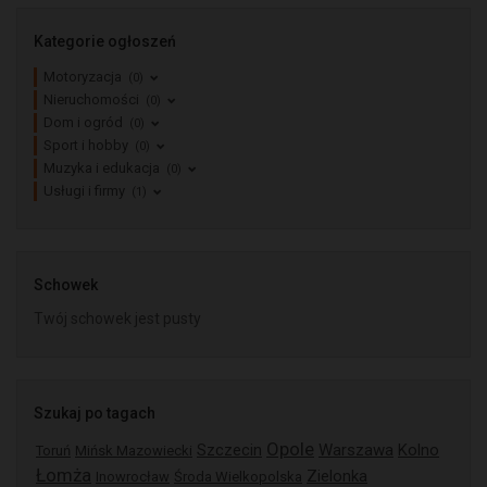
Kategorie ogłoszeń
Motoryzacja
(0)
Nieruchomości
(0)
Dom i ogród
(0)
Sport i hobby
(0)
Muzyka i edukacja
(0)
Usługi i firmy
(1)
Schowek
Twój schowek jest pusty
Szukaj po tagach
Opole
Szczecin
Warszawa
Kolno
Toruń
Mińsk Mazowiecki
Łomża
Zielonka
Inowrocław
Środa Wielkopolska