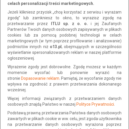
Ogłoszenia
Rzeszów
celach personalizacji treści marketingowych.
Jeżeli klikniesz przycisk „chcę korzystać z serwisu i wyrażam
Wszystkie
Prywatne
Firmowe
zgodę” lub zamkniesz to okno, to wyrazisz zgodę na
przetwarzanie przez
ITLU sp. z o. o.
i jej Zaufanych
Sortuj po:
Najnowsze
Partnerów Twoich danych osobowych zapisywanych w plikach
cookies lub za pomocą podobnej technologii w celach
marketingowych (w tym poprzez profilowanie i analizowanie)
podmiotów innych niż
o13.pl
, obejmujących w szczególności
wyświetlanie spersonalizowanych reklam w naszej platformie
ogłoszeniowej.
Wyrażenie zgody jest dobrowolne. Zgodę możesz w każdym
momencie wycofać lub ponownie wyrazić na
stronie
Dopasowanie reklam
. Pamiętaj, że wycofanie zgody nie
wpływa na zgodność z prawem przetwarzania dokonanego
wcześniej.
Więcej informacji związanych z przetwarzaniem danych
Agencja Detektywistyczna Rzeszów
osobowych znajdą Państwo w naszej
Polityce Prywatności
.
Lokalizacja: Rzeszów
Podstawą prawną przetwarzania Państwa danych osobowych
Dodano: 2026-04-28 15:08:08
zawartych w plikach cookie w ww. celu, jest zgoda użytkownika
na przetwarzanie danych osobowych wyrażona poprzez