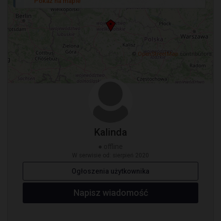
−
Pokaż na mapie
©
OpenStreetMap
contributors
Kalinda
● offline
W serwisie od: sierpień 2020
Ogłoszenia użytkownika
Napisz wiadomość