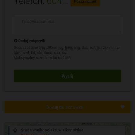
Telefon:
604...
Pokaż numer
Treść
wiadomości
*
Dodaj załącznik
Dopuszczalne typy plików: jpg, jpeg, png, doc, pdf, gif, zip, rar, tar,
html, swf, txt, xls, docx, xlsx, odt
Maksymalny rozmiar pliku to 2 MB
Wyślij
Dodaj do schowka
+
Środa Wielkopolska, wielkopolskie