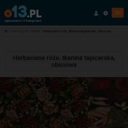
Menu
›
Dom i ogród
›
Meble
›
Herbaciane róże, tkanina tapicerska, obiciowa
Herbaciane róże, tkanina tapicerska,
obiciowa
Poprzednia
N