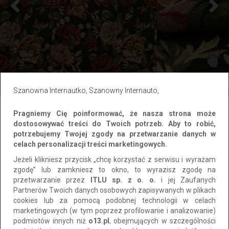
Szanowna Internautko, Szanowny Internauto,
Pragniemy Cię poinformować, że nasza strona może
dostosowywać treści do Twoich potrzeb. Aby to robić,
46 zł
Cena:
potrzebujemy Twojej zgody na przetwarzanie danych w
celach personalizacji treści marketingowych.
Jeżeli klikniesz przycisk „chcę korzystać z serwisu i wyrażam
Szczegóły ogłoszenia
zgodę” lub zamkniesz to okno, to wyrazisz zgodę na
przetwarzanie przez
ITLU sp. z o. o.
i jej Zaufanych
Partnerów Twoich danych osobowych zapisywanych w plikach
HERBACIANE RÓŻE – żakardowa tkanina tapicerska z kwiatowym
cookies lub za pomocą podobnej technologii w celach
wzorem retro w ciepłej tonacji na czarnym tle. Materiał obiciowy
marketingowych (w tym poprzez profilowanie i analizowanie)
miękki w dotyku, szybko schnący, o ekstremalnej trwałości
podmiotów innych niż
o13.pl
, obejmujących w szczególności