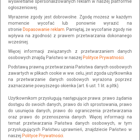
doskonale sprawdza się jako tkanina meblowa i dekoracyjna na
wyświetlanie spersonalizowanych reklam w naszej platformie
poduszki, zasłony czy obrusy. Ponadto jest to rodzaj tkaniny
ogłoszeniowej.
nadający się do wykonania dodatków, takich jak torby czy plecaki.
Wyrażenie zgody jest dobrowolne. Zgodę możesz w każdym
Cena 46 zł/mb
momencie wycofać lub ponownie wyrazić na
Prowadzimy sprzedaż wysyłkową
stronie
Dopasowanie reklam
. Pamiętaj, że wycofanie zgody nie
Sprawdź ofertę cenową na stronie naszego sklepu
wpływa na zgodność z prawem przetwarzania dokonanego
internetowego:
wcześniej.
www. kalinda.pl
Dane techniczne:
Więcej informacji związanych z przetwarzaniem danych
Rodzaj tkaniny: żakard
osobowych znajdą Państwo w naszej
Polityce Prywatności
.
Skład: 65% bawełna, 35% poliester
Podstawą prawną przetwarzania Państwa danych osobowych
Gramatura: 439-485 g/m2 ± 10 g
zawartych w plikach cookie w ww. celu, jest zgoda użytkownika
Gramatura: 614-679 g/mb ± 10 g
na przetwarzanie danych osobowych wyrażona poprzez
Szerokość: min 140 cm
zaznaczanie powyższego okienka (art. 6 ust. 1 lit. a pltk).
Wzór: rośliny, róże, kwiaty
Kolor: czerwony, zielony czarny
Użytkownikom przysługują następujące prawa: prawo żądania
Przeznaczenie: meble tapicerowane – kanapy, sofy fotele,
dostępu do swoich danych, prawo do ich sprostowania, prawo
krzesła, poduszki, wezgłowia, narzuty, zasłony, obrusy
do usunięcia danych, prawo do ograniczenia przetwarzania
Odporność na tarcie Test Martindale: 16000 cykli
oraz prawo do przenoszenia danych. Więcej informacji na
Przesuwalność nitek: osnowa 2.6 mm / wątek 2.6 mm
temat przetwarzania Państwa danych osobowych, w tym
Wytrzymałość na rozdarcie: osnowa 89.4 N (A) / wątek: 86.3N (A)
przysługujących Państwu uprawnień, znajdziecie Państwo w
Wytrzymałość na rozciąganie: osnowa: 1362.4 N (A) / wątek
naszej
Polityce Prywatności
.
1569.1 N (A)