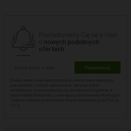
Powiadomimy Cię na e-mail
o
nowych podobnych
ofertach
Powiadamiaj
Podany adres e-mail wykorzystamy do dostarczenia wybranych
powiadomień o nowych ogłoszeniach. Wpisując e-mail
potwierdzasz że zapoznałeś/aś się i akceptujesz Regulamin, a
także Politykę Prywatności, zawierającą postanowienia informujące
o fakcie i zakresie przetwarzania danych osobowych przez ITLU sp.
z o. o..