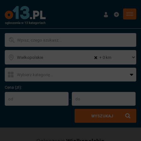
Menu
×
Cena (zł):
-
WYSZUKAJ