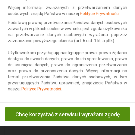
Dodano: 2026-08-02 16:52:12
Więcej informacji związanych z przetwarzaniem danych
osobowych znajdą Państwo w naszej
Polityce Prywatności
.
137 zł
Dodaj do schowka
Podstawą prawną przetwarzania Państwa danych osobowych
do negocjacji
zawartych w plikach cookie w ww. celu, jest zgoda użytkownika
na przetwarzanie danych osobowych wyrażona poprzez
zaznaczanie powyższego okienka (art. 6 ust. 1 lit. a pltk).
Użytkownikom przysługują następujące prawa: prawo żądania
dostępu do swoich danych, prawo do ich sprostowania, prawo
do usunięcia danych, prawo do ograniczenia przetwarzania
oraz prawo do przenoszenia danych. Więcej informacji na
temat przetwarzania Państwa danych osobowych, w tym
przysługujących Państwu uprawnień, znajdziecie Państwo w
naszej
Polityce Prywatności
.
Herbaciane róże, tkanina tapicerska,
obiciowa
Chcę korzystać z serwisu i wyrażam zgodę
Lokalizacja: Środa Wielkopolska
Dodano: 2026-07-28 20:48:12