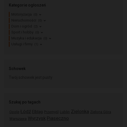
Kategorie ogłoszeń
Motoryzacja
(0)
Nieruchomości
(0)
Dom i ogród
(2)
Sport i hobby
(0)
Muzyka i edukacja
(0)
Usługi i firmy
(1)
Schowek
Twój schowek jest pusty
Szukaj po tagach
Łódź
Zielonka
Elbląg
Opole
Przemyśl
Lublin
Zielona Góra
Wyrzysk
Piaseczno
Warszawa