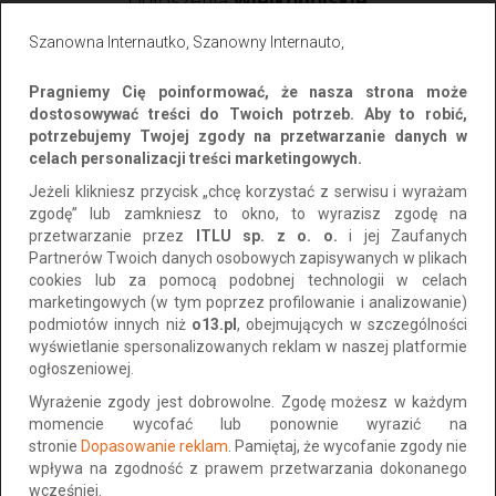
Ogłoszenia
Wielkopolskie
Szanowna Internautko, Szanowny Internauto,
Wszystkie
Prywatne
Firmowe
Pragniemy Cię poinformować, że nasza strona może
Sortuj po:
Najnowsze
dostosowywać treści do Twoich potrzeb. Aby to robić,
potrzebujemy Twojej zgody na przetwarzanie danych w
celach personalizacji treści marketingowych.
Jeżeli klikniesz przycisk „chcę korzystać z serwisu i wyrażam
zgodę” lub zamkniesz to okno, to wyrazisz zgodę na
przetwarzanie przez
ITLU sp. z o. o.
i jej Zaufanych
Partnerów Twoich danych osobowych zapisywanych w plikach
cookies lub za pomocą podobnej technologii w celach
marketingowych (w tym poprzez profilowanie i analizowanie)
podmiotów innych niż
o13.pl
, obejmujących w szczególności
wyświetlanie spersonalizowanych reklam w naszej platformie
ogłoszeniowej.
Folie dekoracyjne samoprzylepne wzory
Wyrażenie zgody jest dobrowolne. Zgodę możesz w każdym
gradientowe MGŁA, Poznań, sprzedaż
momencie wycofać lub ponownie wyrazić na
wysyłka
stronie
Dopasowanie reklam
. Pamiętaj, że wycofanie zgody nie
wpływa na zgodność z prawem przetwarzania dokonanego
Lokalizacja: Poznań
wcześniej.